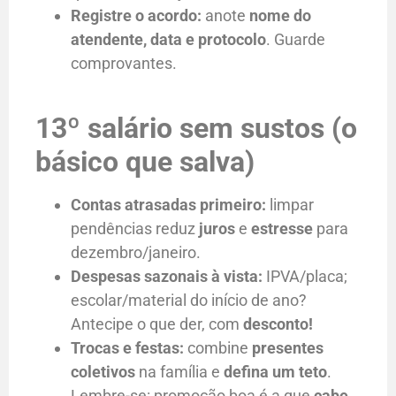
Registre o acordo:
anote
nome do
atendente, data e protocolo
. Guarde
comprovantes.
13º salário sem sustos (o
básico que salva)
Contas atrasadas primeiro:
limpar
pendências reduz
juros
e
estresse
para
dezembro/janeiro.
Despesas sazonais à vista:
IPVA/placa;
escolar/material do início de ano?
Antecipe o que der, com
desconto!
Trocas e festas:
combine
presentes
coletivos
na família e
defina um teto
.
Lembre-se: promoção boa é a que
cabe