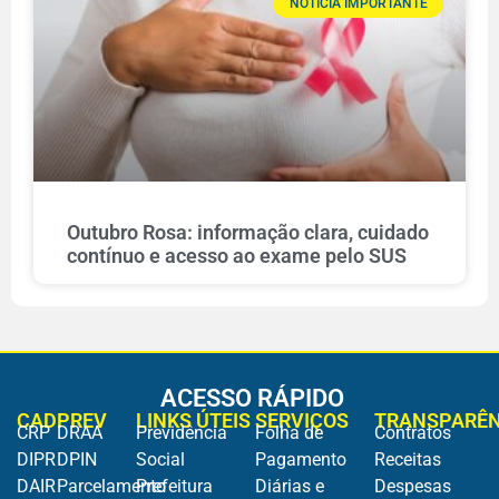
NOTÍCIA IMPORTANTE
Outubro Rosa: informação clara, cuidado
contínuo e acesso ao exame pelo SUS
ACESSO RÁPIDO
CADPREV
LINKS ÚTEIS
SERVIÇOS
TRANSPARÊN
CRP
DRAA
Previdência
Folha de
Contratos
DIPR
DPIN
Social
Pagamento
Receitas
DAIR
Parcelamento
Prefeitura
Diárias e
Despesas