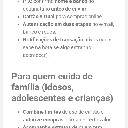
PIX:
confirme
nome e banco
do
destinatário
antes de enviar
.
Cartão virtual
para compras online.
Autenticação em duas etapas
no e-mail,
banco e redes.
Notificações de transação
ativas (você
sabe na hora se algo estranho
acontecer).
Para quem cuida de
família (idosos,
adolescentes e crianças)
Combine limites
de uso de cartão e
autorize compras
acima de certo valor.
Acompanhe extratos
de quem tem