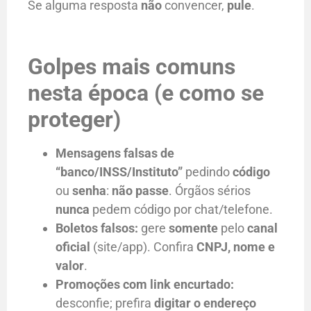
Se alguma resposta
não
convencer,
pule
.
Golpes mais comuns
nesta época (e como se
proteger)
Mensagens falsas de
“banco/INSS/Instituto”
pedindo
código
ou
senha
:
não passe
. Órgãos sérios
nunca
pedem código por chat/telefone.
Boletos falsos:
gere
somente
pelo
canal
oficial
(site/app). Confira
CNPJ, nome e
valor
.
Promoções com link encurtado:
desconfie; prefira
digitar o endereço