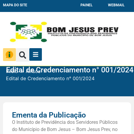
MAPA DO SITE
PAINEL
WEBMAIL
Edital de Credenciamento n° 001/2024
Início
Avisos
Edital de Credenciamento n° 001/2024
Ementa da Publicação
O Instituto de Previdência dos Servidores Públicos
do Município de Bom Jesus – Bom Jesus Prev, no