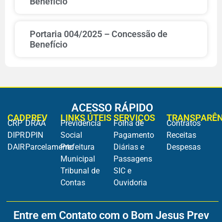
Benefício
Portaria 004/2025 – Concessão de
Benefício
ACESSO RÁPIDO
CADPREV
LINKS ÚTEIS
SERVIÇOS
TRANSPARÊN
CRP
DRAA
Previdência
Folha de
Contratos
DIPR
DPIN
Social
Pagamento
Receitas
DAIR
Parcelamento
Prefeitura
Diárias e
Despesas
Municipal
Passagens
Tribunal de
SIC e
Contas
Ouvidoria
Entre em Contato com o Bom Jesus Prev