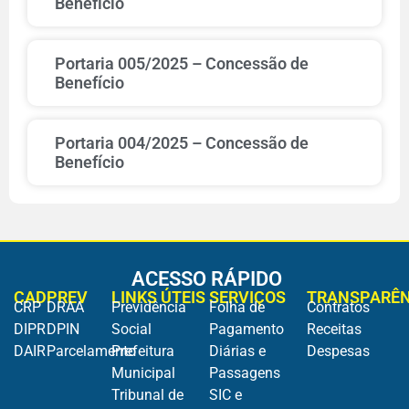
Benefício
Portaria 005/2025 – Concessão de
Benefício
Portaria 004/2025 – Concessão de
Benefício
ACESSO RÁPIDO
CADPREV
LINKS ÚTEIS
SERVIÇOS
TRANSPARÊN
CRP
DRAA
Previdência
Folha de
Contratos
DIPR
DPIN
Social
Pagamento
Receitas
DAIR
Parcelamento
Prefeitura
Diárias e
Despesas
Municipal
Passagens
Tribunal de
SIC e