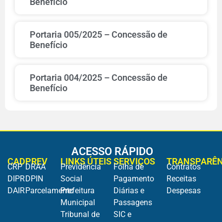
Benefício
Portaria 005/2025 – Concessão de
Benefício
Portaria 004/2025 – Concessão de
Benefício
ACESSO RÁPIDO
CADPREV
LINKS ÚTEIS
SERVIÇOS
TRANSPARÊN
CRP
DRAA
Previdência
Folha de
Contratos
DIPR
DPIN
Social
Pagamento
Receitas
DAIR
Parcelamento
Prefeitura
Diárias e
Despesas
Municipal
Passagens
Tribunal de
SIC e