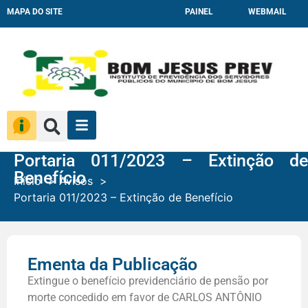
MAPA DO SITE
PAINEL
WEBMAIL
Portaria 011/2023 – Extinção de
Benefício
Início
Avisos
Portaria 011/2023 – Extinção de Benefício
Ementa da Publicação
Extingue o benefício previdenciário de pensão por
morte concedido em favor de CARLOS ANTÔNIO