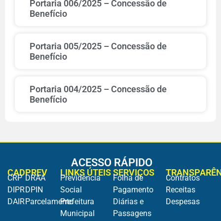
Portaria 006/2025 – Concessão de
Benefício
Portaria 005/2025 – Concessão de
Benefício
Portaria 004/2025 – Concessão de
Benefício
ACESSO RÁPIDO
CADPREV
LINKS ÚTEIS
SERVIÇOS
TRANSPARÊN
CRP
DRAA
Previdência
Folha de
Contratos
DIPR
DPIN
Social
Pagamento
Receitas
DAIR
Parcelamento
Prefeitura
Diárias e
Despesas
Municipal
Passagens