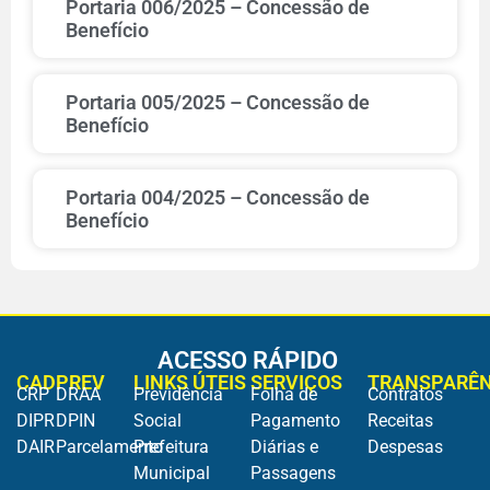
Portaria 006/2025 – Concessão de
Benefício
Portaria 005/2025 – Concessão de
Benefício
Portaria 004/2025 – Concessão de
Benefício
ACESSO RÁPIDO
CADPREV
LINKS ÚTEIS
SERVIÇOS
TRANSPARÊN
CRP
DRAA
Previdência
Folha de
Contratos
DIPR
DPIN
Social
Pagamento
Receitas
DAIR
Parcelamento
Prefeitura
Diárias e
Despesas
Municipal
Passagens