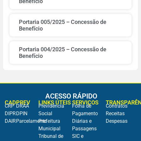
Benefício
Portaria 005/2025 – Concessão de
Benefício
Portaria 004/2025 – Concessão de
Benefício
ACESSO RÁPIDO
CADPREV
LINKS ÚTEIS
SERVIÇOS
TRANSPARÊN
CRP
DRAA
Previdência
Folha de
Contratos
DIPR
DPIN
Social
Pagamento
Receitas
DAIR
Parcelamento
Prefeitura
Diárias e
Despesas
Municipal
Passagens
Tribunal de
SIC e