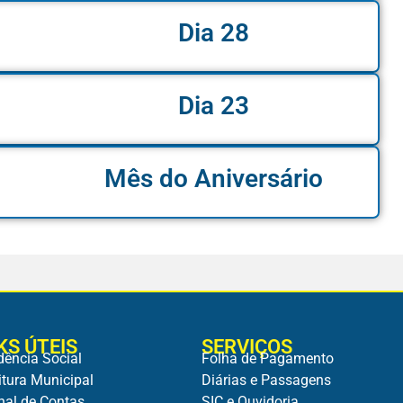
Dia 28
Dia 23
Mês do Aniversário
KS ÚTEIS
SERVIÇOS
dência Social
Folha de Pagamento
itura Municipal
Diárias e Passagens
nal de Contas
SIC e Ouvidoria