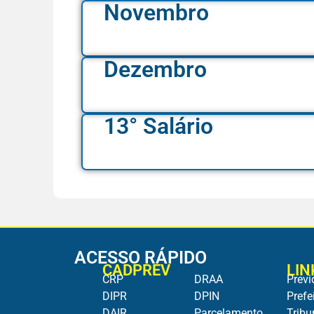
Novembro
Dezembro
13° Salário
ACESSO RÁPIDO
CADPREV
LIN
CRP
DRAA
Previ
DIPR
DPIN
Prefe
DAIR
Parcelamento
Tribu