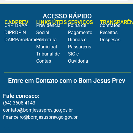
ACESSO RÁPIDO
CADPREV
LINKS ÚTEIS
SERVIÇOS
TRANSPARÊN
CRP
DRAA
Previdência
Folha de
Contratos
DIPR
DPIN
Social
Pagamento
Receitas
DAIR
Parcelamento
Prefeitura
Diárias e
Despesas
Municipal
Passagens
Tribunal de
SIC e
Contas
Ouvidoria
Entre em Contato com o Bom Jesus Prev
Fale conosco:
(64) 3608-4143
contato@bomjesusprev.go.gov.br
financeiro@bomjesusprev.go.gov.br