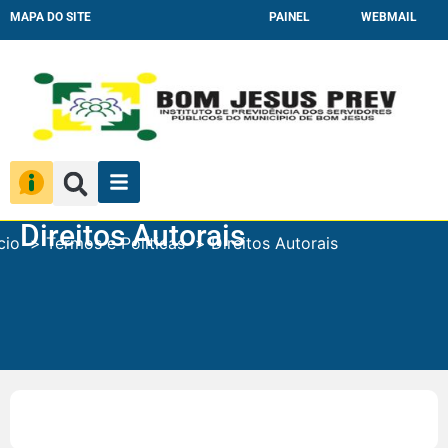
MAPA DO SITE
PAINEL
WEBMAIL
Direitos Autorais
cio
Termos e Políticas
Direitos Autorais