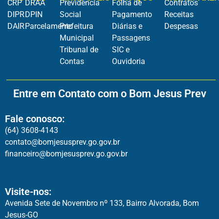
CRP
DRAA
Previdência
Folha de
Contratos
DIPR
DPIN
Social
Pagamento
Receitas
DAIR
Parcelamento
Prefeitura
Diárias e
Despesas
Municipal
Passagens
Tribunal de
SIC e
Contas
Ouvidoria
Entre em Contato com o Bom Jesus Prev
Fale conosco:
(64) 3608-4143
contato@bomjesusprev.go.gov.br
financeiro@bomjesusprev.go.gov.br
Visite-nos:
Avenida Sete de Novembro nº 133, Bairro Alvorada, Bom
Jesus-GO