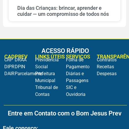
Dia das Crianças: brincar, aprender e
cuidar — um compromisso de todos nós
ACESSO RÁPIDO
CADPREV
LINKS ÚTEIS
SERVIÇOS
TRANSPARÊN
CRP
DRAA
Previdência
Folha de
Contratos
DIPR
DPIN
Social
Pagamento
Receitas
DAIR
Parcelamento
Prefeitura
Diárias e
Despesas
Municipal
Passagens
Tribunal de
SIC e
Contas
Ouvidoria
Entre em Contato com o Bom Jesus Prev
Fale conosco: