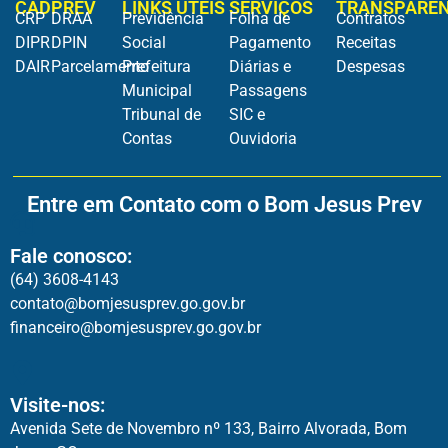
CADPREV
LINKS ÚTEIS
SERVIÇOS
TRANSPARÊN
CRP
DRAA
Previdência
Folha de
Contratos
DIPR
DPIN
Social
Pagamento
Receitas
DAIR
Parcelamento
Prefeitura
Diárias e
Despesas
Municipal
Passagens
Tribunal de
SIC e
Contas
Ouvidoria
Entre em Contato com o Bom Jesus Prev
Fale conosco:
(64) 3608-4143
contato@bomjesusprev.go.gov.br
financeiro@bomjesusprev.go.gov.br
Visite-nos:
Avenida Sete de Novembro nº 133, Bairro Alvorada, Bom