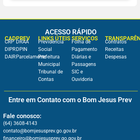
ACESSO RÁPIDO
CADPREV
LINKS ÚTEIS
SERVIÇOS
TRANSPARÊN
CRP
DRAA
Previdência
Folha de
Contratos
DIPR
DPIN
Social
Pagamento
Receitas
DAIR
Parcelamento
Prefeitura
Diárias e
Despesas
Municipal
Passagens
Tribunal de
SIC e
Contas
Ouvidoria
Entre em Contato com o Bom Jesus Prev
Fale conosco:
(64) 3608-4143
contato@bomjesusprev.go.gov.br
financeiro@bomjesusprev.go.gov.br